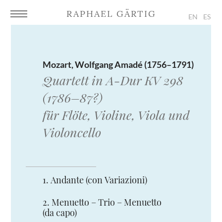
EN
ES
Mozart, Wolfgang Amadé (1756–1791)
Quartett in A-Dur KV 298
(1786–87?)
für Flöte, Violine, Viola und
Violoncello
1. Andante (con Variazioni)
2. Menuetto – Trio – Menuetto
(da capo)